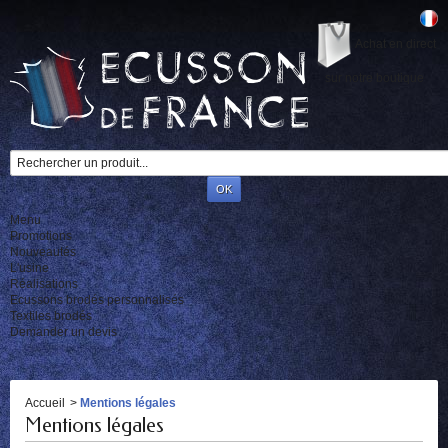
Achat en direct
sur notre boutique
Menu
Promotions
Nouveautés
L'usine
Réalisations
Ecussons brodés personnalisés
Textiles brodés
Demander un devis
Accueil
>
Mentions légales
Mentions légales