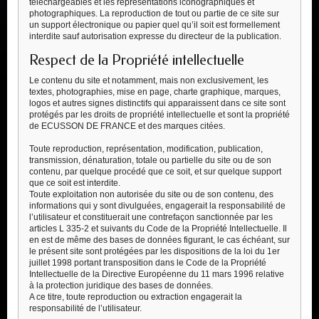
téléchargeables et les représentations iconographiques et
photographiques. La reproduction de tout ou partie de ce site sur
un support électronique ou papier quel qu’il soit est formellement
interdite sauf autorisation expresse du directeur de la publication.
Respect de la Propriété intellectuelle
Le contenu du site et notamment, mais non exclusivement, les
textes, photographies, mise en page, charte graphique, marques,
logos et autres signes distinctifs qui apparaissent dans ce site sont
protégés par les droits de propriété intellectuelle et sont la propriété
de ECUSSON DE FRANCE et des marques citées.
Toute reproduction, représentation, modification, publication,
transmission, dénaturation, totale ou partielle du site ou de son
contenu, par quelque procédé que ce soit, et sur quelque support
que ce soit est interdite.
Toute exploitation non autorisée du site ou de son contenu, des
informations qui y sont divulguées, engagerait la responsabilité de
l’utilisateur et constituerait une contrefaçon sanctionnée par les
articles L 335-2 et suivants du Code de la Propriété Intellectuelle. Il
en est de même des bases de données figurant, le cas échéant, sur
le présent site sont protégées par les dispositions de la loi du 1er
juillet 1998 portant transposition dans le Code de la Propriété
Intellectuelle de la Directive Européenne du 11 mars 1996 relative
à la protection juridique des bases de données.
A ce titre, toute reproduction ou extraction engagerait la
responsabilité de l’utilisateur.